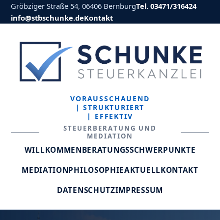
Gröbziger Straße 54, 06406 Bernburg
Tel. 03471/316424
info@stbschunke.de
Kontakt
VORAUSSCHAUEND
| STRUKTURIERT
| EFFEKTIV
STEUERBERATUNG UND
MEDIATION
WILLKOMMEN
BERATUNGSSCHWERPUNKTE
MEDIATION
PHILOSOPHIE
AKTUELL
KONTAKT
DATENSCHUTZ
IMPRESSUM