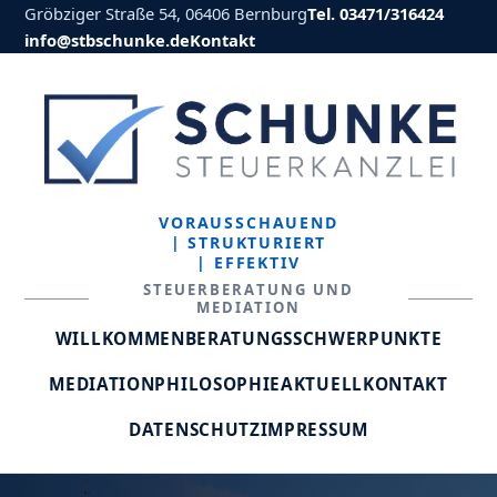
Gröbziger Straße 54, 06406 Bernburg
Tel. 03471/316424
info@stbschunke.de
Kontakt
VORAUSSCHAUEND
| STRUKTURIERT
| EFFEKTIV
STEUERBERATUNG UND
MEDIATION
WILLKOMMEN
BERATUNGSSCHWERPUNKTE
MEDIATION
PHILOSOPHIE
AKTUELL
KONTAKT
DATENSCHUTZ
IMPRESSUM