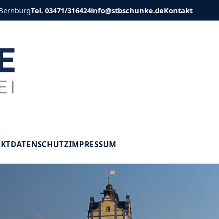
 Bernburg
Tel. 03471/316424
info@stbschunke.de
Kontakt
V
AKT
DATENSCHUTZ
IMPRESSUM