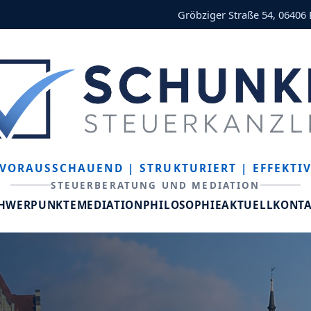
Gröbziger Straße 54, 06406
VORAUSSCHAUEND
| STRUKTURIERT
| EFFEKTI
STEUERBERATUNG UND MEDIATION
CHWERPUNKTE
MEDIATION
PHILOSOPHIE
AKTUELL
KONT