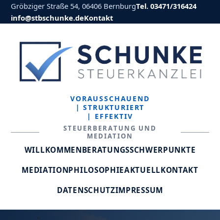
Gröbziger Straße 54, 06406 Bernburg
Tel. 03471/316424
info@stbschunke.de
Kontakt
VORAUSSCHAUEND
| STRUKTURIERT
| EFFEKTIV
STEUERBERATUNG UND
MEDIATION
WILLKOMMEN
BERATUNGSSCHWERPUNKTE
MEDIATION
PHILOSOPHIE
AKTUELL
KONTAKT
DATENSCHUTZ
IMPRESSUM