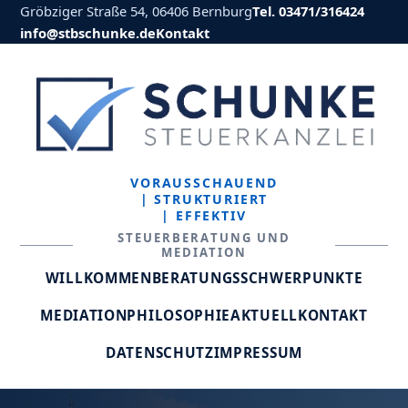
Gröbziger Straße 54, 06406 Bernburg
Tel. 03471/316424
info@stbschunke.de
Kontakt
VORAUSSCHAUEND
| STRUKTURIERT
| EFFEKTIV
STEUERBERATUNG UND
MEDIATION
WILLKOMMEN
BERATUNGSSCHWERPUNKTE
MEDIATION
PHILOSOPHIE
AKTUELL
KONTAKT
DATENSCHUTZ
IMPRESSUM