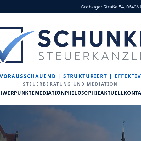
Gröbziger Straße 54, 06406
VORAUSSCHAUEND
| STRUKTURIERT
| EFFEKTI
STEUERBERATUNG UND MEDIATION
CHWERPUNKTE
MEDIATION
PHILOSOPHIE
AKTUELL
KONT