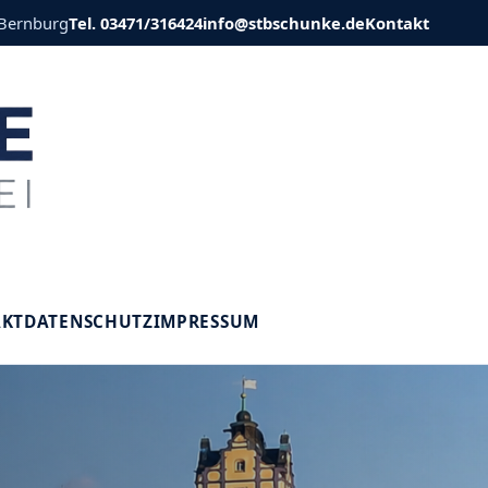
 Bernburg
Tel. 03471/316424
info@stbschunke.de
Kontakt
V
AKT
DATENSCHUTZ
IMPRESSUM