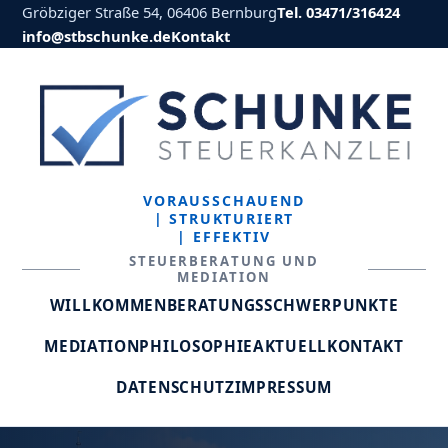
Gröbziger Straße 54, 06406 Bernburg
Tel. 03471/316424
info@stbschunke.de
Kontakt
VORAUSSCHAUEND
| STRUKTURIERT
| EFFEKTIV
STEUERBERATUNG UND
MEDIATION
WILLKOMMEN
BERATUNGSSCHWERPUNKTE
MEDIATION
PHILOSOPHIE
AKTUELL
KONTAKT
DATENSCHUTZ
IMPRESSUM