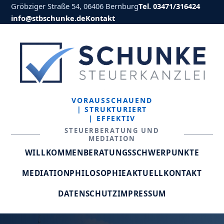
Gröbziger Straße 54, 06406 Bernburg
Tel. 03471/316424
info@stbschunke.de
Kontakt
VORAUSSCHAUEND
| STRUKTURIERT
| EFFEKTIV
STEUERBERATUNG UND
MEDIATION
WILLKOMMEN
BERATUNGSSCHWERPUNKTE
MEDIATION
PHILOSOPHIE
AKTUELL
KONTAKT
DATENSCHUTZ
IMPRESSUM