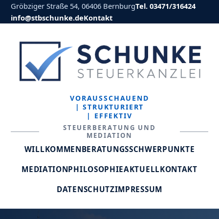
Gröbziger Straße 54, 06406 Bernburg
Tel. 03471/316424
info@stbschunke.de
Kontakt
VORAUSSCHAUEND
| STRUKTURIERT
| EFFEKTIV
STEUERBERATUNG UND
MEDIATION
WILLKOMMEN
BERATUNGSSCHWERPUNKTE
MEDIATION
PHILOSOPHIE
AKTUELL
KONTAKT
DATENSCHUTZ
IMPRESSUM