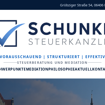
Gröbziger Straße 54, 06406
VORAUSSCHAUEND
| STRUKTURIERT
| EFFEKTI
STEUERBERATUNG UND MEDIATION
CHWERPUNKTE
MEDIATION
PHILOSOPHIE
AKTUELL
KONT