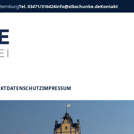
 Bernburg
Tel. 03471/316424
info@stbschunke.de
Kontakt
V
AKT
DATENSCHUTZ
IMPRESSUM