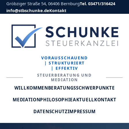
Gröbziger Straße 54, 06406 Bernburg
Tel. 03471/316424
info@stbschunke.de
Kontakt
VORAUSSCHAUEND
| STRUKTURIERT
| EFFEKTIV
STEUERBERATUNG UND
MEDIATION
WILLKOMMEN
BERATUNGSSCHWERPUNKTE
MEDIATION
PHILOSOPHIE
AKTUELL
KONTAKT
DATENSCHUTZ
IMPRESSUM