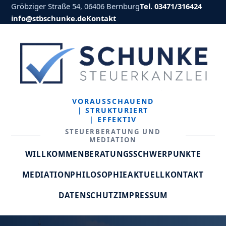
Gröbziger Straße 54, 06406 Bernburg
Tel. 03471/316424
info@stbschunke.de
Kontakt
VORAUSSCHAUEND
| STRUKTURIERT
| EFFEKTIV
STEUERBERATUNG UND
MEDIATION
WILLKOMMEN
BERATUNGSSCHWERPUNKTE
MEDIATION
PHILOSOPHIE
AKTUELL
KONTAKT
DATENSCHUTZ
IMPRESSUM