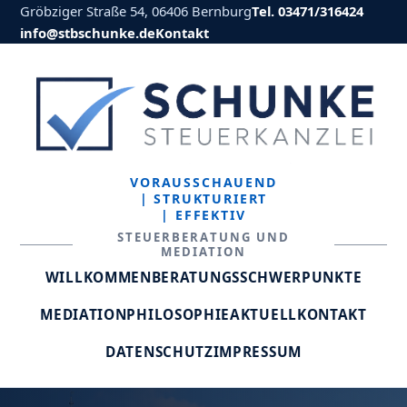
Gröbziger Straße 54, 06406 Bernburg
Tel. 03471/316424
info@stbschunke.de
Kontakt
VORAUSSCHAUEND
| STRUKTURIERT
| EFFEKTIV
STEUERBERATUNG UND
MEDIATION
WILLKOMMEN
BERATUNGSSCHWERPUNKTE
MEDIATION
PHILOSOPHIE
AKTUELL
KONTAKT
DATENSCHUTZ
IMPRESSUM