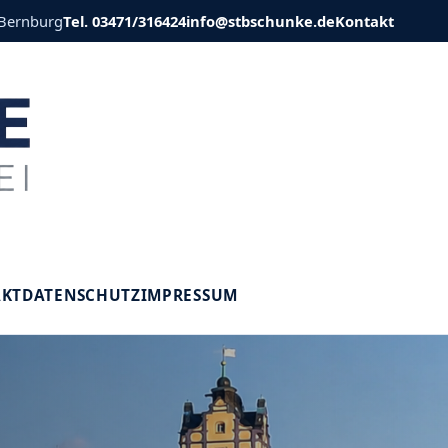
 Bernburg
Tel. 03471/316424
info@stbschunke.de
Kontakt
V
AKT
DATENSCHUTZ
IMPRESSUM