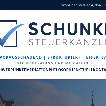
Gröbziger Straße 54, 06406
VORAUSSCHAUEND
| STRUKTURIERT
| EFFEKTI
STEUERBERATUNG UND MEDIATION
CHWERPUNKTE
MEDIATION
PHILOSOPHIE
AKTUELL
KONT