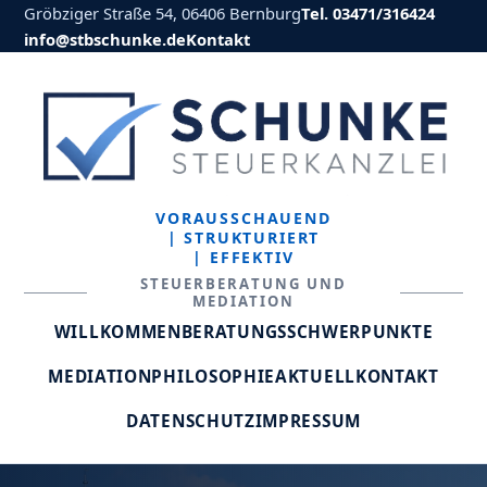
Gröbziger Straße 54, 06406 Bernburg
Tel. 03471/316424
info@stbschunke.de
Kontakt
VORAUSSCHAUEND
| STRUKTURIERT
| EFFEKTIV
STEUERBERATUNG UND
MEDIATION
WILLKOMMEN
BERATUNGSSCHWERPUNKTE
MEDIATION
PHILOSOPHIE
AKTUELL
KONTAKT
DATENSCHUTZ
IMPRESSUM