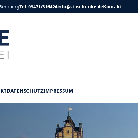
 Bernburg
Tel. 03471/316424
info@stbschunke.de
Kontakt
V
AKT
DATENSCHUTZ
IMPRESSUM