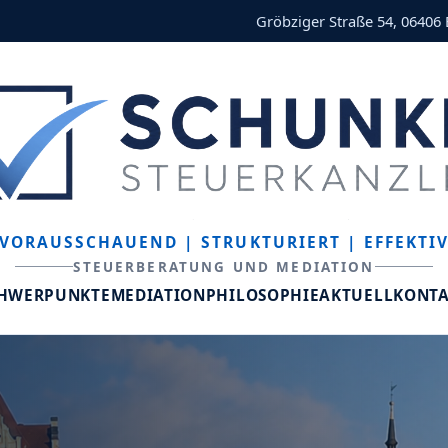
Gröbziger Straße 54, 06406
VORAUSSCHAUEND
| STRUKTURIERT
| EFFEKTI
STEUERBERATUNG UND MEDIATION
CHWERPUNKTE
MEDIATION
PHILOSOPHIE
AKTUELL
KONT