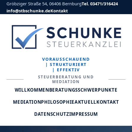
Gröbziger Straße 54, 06406 Bernburg
Tel. 03471/316424
info@stbschunke.de
Kontakt
VORAUSSCHAUEND
| STRUKTURIERT
| EFFEKTIV
STEUERBERATUNG UND
MEDIATION
WILLKOMMEN
BERATUNGSSCHWERPUNKTE
MEDIATION
PHILOSOPHIE
AKTUELL
KONTAKT
DATENSCHUTZ
IMPRESSUM