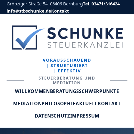
Gröbziger Straße 54, 06406 Bernburg
Tel. 03471/316424
info@stbschunke.de
Kontakt
VORAUSSCHAUEND
| STRUKTURIERT
| EFFEKTIV
STEUERBERATUNG UND
MEDIATION
WILLKOMMEN
BERATUNGSSCHWERPUNKTE
MEDIATION
PHILOSOPHIE
AKTUELL
KONTAKT
DATENSCHUTZ
IMPRESSUM