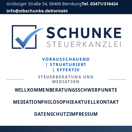
Gröbziger Straße 54, 06406 Bernburg
Tel. 03471/316424
info@stbschunke.de
Kontakt
VORAUSSCHAUEND
| STRUKTURIERT
| EFFEKTIV
STEUERBERATUNG UND
MEDIATION
WILLKOMMEN
BERATUNGSSCHWERPUNKTE
MEDIATION
PHILOSOPHIE
AKTUELL
KONTAKT
DATENSCHUTZ
IMPRESSUM