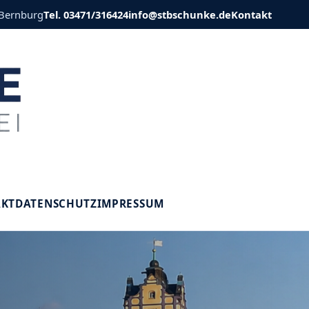
 Bernburg
Tel. 03471/316424
info@stbschunke.de
Kontakt
V
AKT
DATENSCHUTZ
IMPRESSUM