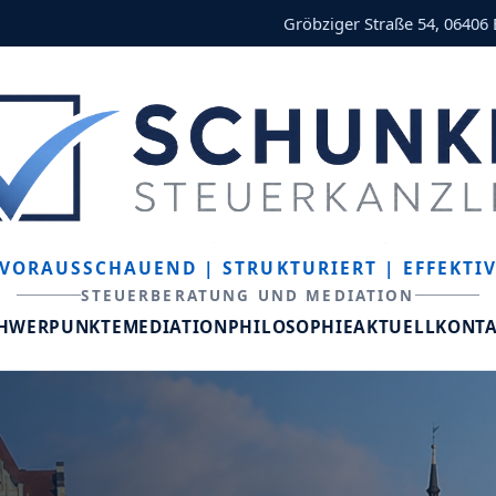
Gröbziger Straße 54, 06406
VORAUSSCHAUEND
| STRUKTURIERT
| EFFEKTI
STEUERBERATUNG UND MEDIATION
CHWERPUNKTE
MEDIATION
PHILOSOPHIE
AKTUELL
KONT