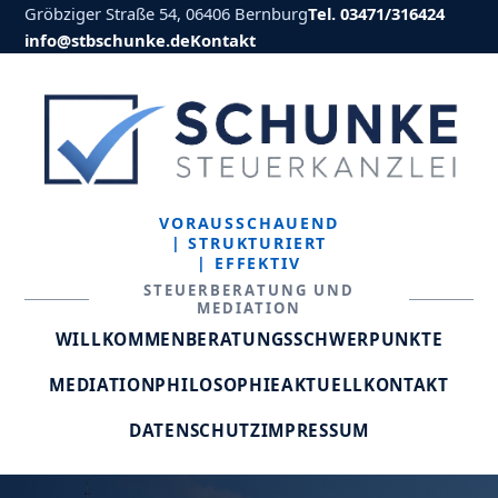
Gröbziger Straße 54, 06406 Bernburg
Tel. 03471/316424
info@stbschunke.de
Kontakt
VORAUSSCHAUEND
| STRUKTURIERT
| EFFEKTIV
STEUERBERATUNG UND
MEDIATION
WILLKOMMEN
BERATUNGSSCHWERPUNKTE
MEDIATION
PHILOSOPHIE
AKTUELL
KONTAKT
DATENSCHUTZ
IMPRESSUM