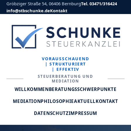
Gröbziger Straße 54, 06406 Bernburg
Tel. 03471/316424
info@stbschunke.de
Kontakt
VORAUSSCHAUEND
| STRUKTURIERT
| EFFEKTIV
STEUERBERATUNG UND
MEDIATION
WILLKOMMEN
BERATUNGSSCHWERPUNKTE
MEDIATION
PHILOSOPHIE
AKTUELL
KONTAKT
DATENSCHUTZ
IMPRESSUM