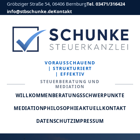
Gröbziger Straße 54, 06406 Bernburg
Tel. 03471/316424
info@stbschunke.de
Kontakt
VORAUSSCHAUEND
| STRUKTURIERT
| EFFEKTIV
STEUERBERATUNG UND
MEDIATION
WILLKOMMEN
BERATUNGSSCHWERPUNKTE
MEDIATION
PHILOSOPHIE
AKTUELL
KONTAKT
DATENSCHUTZ
IMPRESSUM