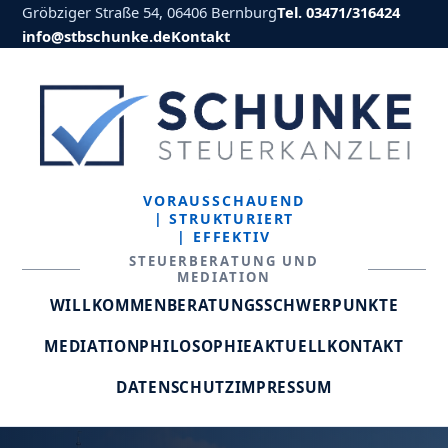
Gröbziger Straße 54, 06406 Bernburg
Tel. 03471/316424
info@stbschunke.de
Kontakt
VORAUSSCHAUEND
| STRUKTURIERT
| EFFEKTIV
STEUERBERATUNG UND
MEDIATION
WILLKOMMEN
BERATUNGSSCHWERPUNKTE
MEDIATION
PHILOSOPHIE
AKTUELL
KONTAKT
DATENSCHUTZ
IMPRESSUM