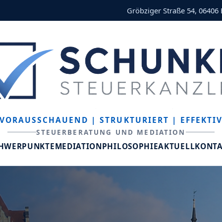
Gröbziger Straße 54, 06406
VORAUSSCHAUEND
| STRUKTURIERT
| EFFEKTI
STEUERBERATUNG UND MEDIATION
CHWERPUNKTE
MEDIATION
PHILOSOPHIE
AKTUELL
KONT