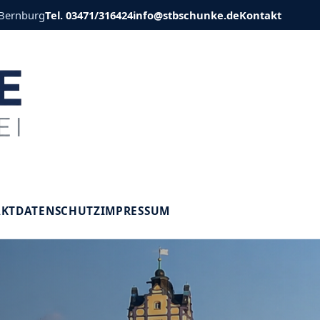
 Bernburg
Tel. 03471/316424
info@stbschunke.de
Kontakt
V
AKT
DATENSCHUTZ
IMPRESSUM