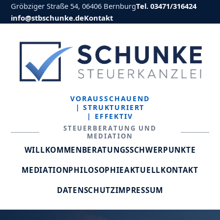
Gröbziger Straße 54, 06406 Bernburg
Tel. 03471/316424
info@stbschunke.de
Kontakt
VORAUSSCHAUEND
| STRUKTURIERT
| EFFEKTIV
STEUERBERATUNG UND
MEDIATION
WILLKOMMEN
BERATUNGSSCHWERPUNKTE
MEDIATION
PHILOSOPHIE
AKTUELL
KONTAKT
DATENSCHUTZ
IMPRESSUM