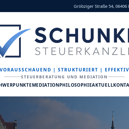
Gröbziger Straße 54, 06406
VORAUSSCHAUEND
| STRUKTURIERT
| EFFEKTI
STEUERBERATUNG UND MEDIATION
CHWERPUNKTE
MEDIATION
PHILOSOPHIE
AKTUELL
KONT