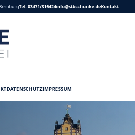
 Bernburg
Tel. 03471/316424
info@stbschunke.de
Kontakt
V
AKT
DATENSCHUTZ
IMPRESSUM