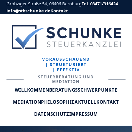
Gröbziger Straße 54, 06406 Bernburg
Tel. 03471/316424
info@stbschunke.de
Kontakt
VORAUSSCHAUEND
| STRUKTURIERT
| EFFEKTIV
STEUERBERATUNG UND
MEDIATION
WILLKOMMEN
BERATUNGSSCHWERPUNKTE
MEDIATION
PHILOSOPHIE
AKTUELL
KONTAKT
DATENSCHUTZ
IMPRESSUM