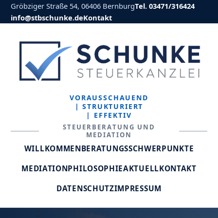
Gröbziger Straße 54, 06406 Bernburg
Tel. 03471/316424
info@stbschunke.de
Kontakt
VORAUSSCHAUEND
| STRUKTURIERT
| EFFEKTIV
STEUERBERATUNG UND
MEDIATION
WILLKOMMEN
BERATUNGSSCHWERPUNKTE
MEDIATION
PHILOSOPHIE
AKTUELL
KONTAKT
DATENSCHUTZ
IMPRESSUM