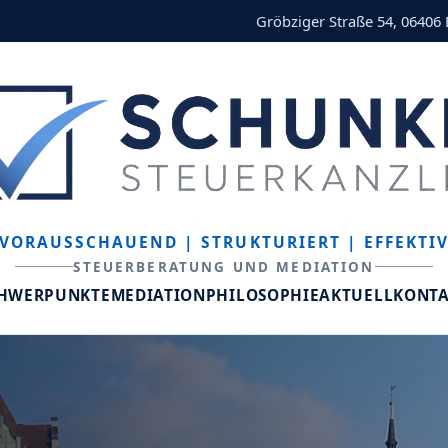
Gröbziger Straße 54, 06406
VORAUSSCHAUEND
| STRUKTURIERT
| EFFEKTI
STEUERBERATUNG UND MEDIATION
CHWERPUNKTE
MEDIATION
PHILOSOPHIE
AKTUELL
KONT