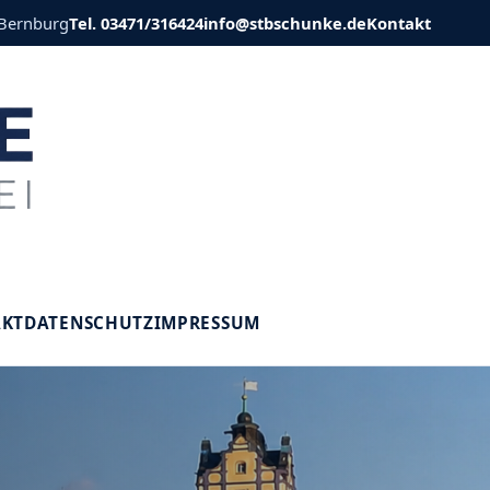
 Bernburg
Tel. 03471/316424
info@stbschunke.de
Kontakt
V
AKT
DATENSCHUTZ
IMPRESSUM