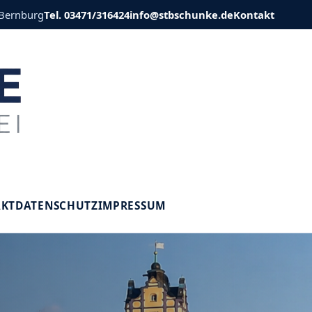
 Bernburg
Tel. 03471/316424
info@stbschunke.de
Kontakt
V
AKT
DATENSCHUTZ
IMPRESSUM