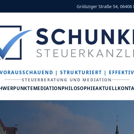
Gröbziger Straße 54, 06406
VORAUSSCHAUEND
| STRUKTURIERT
| EFFEKTI
STEUERBERATUNG UND MEDIATION
CHWERPUNKTE
MEDIATION
PHILOSOPHIE
AKTUELL
KONT