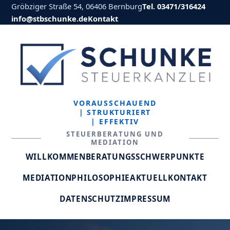
Gröbziger Straße 54, 06406 Bernburg
Tel. 03471/316424
info@stbschunke.de
Kontakt
VORAUSSCHAUEND
| STRUKTURIERT
| EFFEKTIV
STEUERBERATUNG UND
MEDIATION
WILLKOMMEN
BERATUNGSSCHWERPUNKTE
MEDIATION
PHILOSOPHIE
AKTUELL
KONTAKT
DATENSCHUTZ
IMPRESSUM