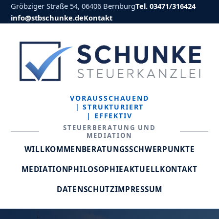
Gröbziger Straße 54, 06406 Bernburg
Tel. 03471/316424
info@stbschunke.de
Kontakt
VORAUSSCHAUEND
| STRUKTURIERT
| EFFEKTIV
STEUERBERATUNG UND
MEDIATION
WILLKOMMEN
BERATUNGSSCHWERPUNKTE
MEDIATION
PHILOSOPHIE
AKTUELL
KONTAKT
DATENSCHUTZ
IMPRESSUM