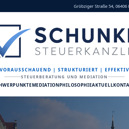
Gröbziger Straße 54, 06406
VORAUSSCHAUEND
| STRUKTURIERT
| EFFEKTI
STEUERBERATUNG UND MEDIATION
CHWERPUNKTE
MEDIATION
PHILOSOPHIE
AKTUELL
KONT