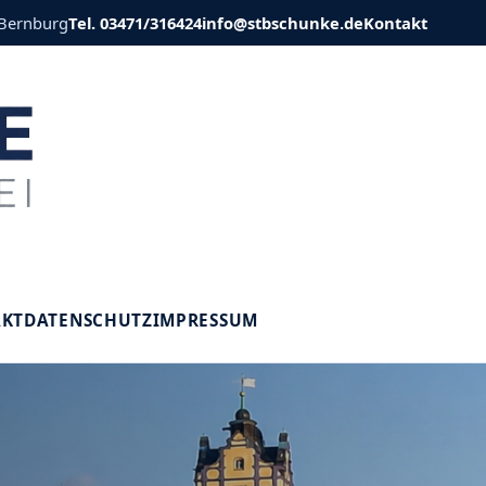
 Bernburg
Tel. 03471/316424
info@stbschunke.de
Kontakt
V
AKT
DATENSCHUTZ
IMPRESSUM