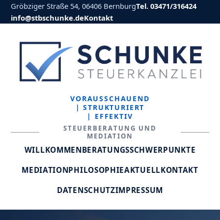
Gröbziger Straße 54, 06406 Bernburg
Tel. 03471/316424
info@stbschunke.de
Kontakt
VORAUSSCHAUEND
| STRUKTURIERT
| EFFEKTIV
STEUERBERATUNG UND
MEDIATION
WILLKOMMEN
BERATUNGSSCHWERPUNKTE
MEDIATION
PHILOSOPHIE
AKTUELL
KONTAKT
DATENSCHUTZ
IMPRESSUM