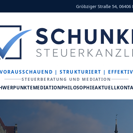
Gröbziger Straße 54, 06406
VORAUSSCHAUEND
| STRUKTURIERT
| EFFEKTI
STEUERBERATUNG UND MEDIATION
CHWERPUNKTE
MEDIATION
PHILOSOPHIE
AKTUELL
KONT