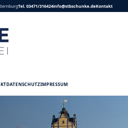
 Bernburg
Tel. 03471/316424
info@stbschunke.de
Kontakt
V
AKT
DATENSCHUTZ
IMPRESSUM