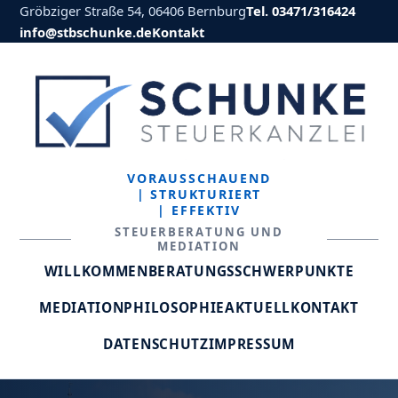
Gröbziger Straße 54, 06406 Bernburg
Tel. 03471/316424
info@stbschunke.de
Kontakt
VORAUSSCHAUEND
| STRUKTURIERT
| EFFEKTIV
STEUERBERATUNG UND
MEDIATION
WILLKOMMEN
BERATUNGSSCHWERPUNKTE
MEDIATION
PHILOSOPHIE
AKTUELL
KONTAKT
DATENSCHUTZ
IMPRESSUM