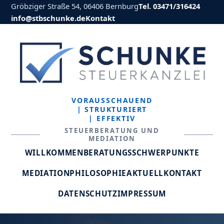
Gröbziger Straße 54, 06406 Bernburg
Tel. 03471/316424
info@stbschunke.de
Kontakt
VORAUSSCHAUEND
| STRUKTURIERT
| EFFEKTIV
STEUERBERATUNG UND
MEDIATION
WILLKOMMEN
BERATUNGSSCHWERPUNKTE
MEDIATION
PHILOSOPHIE
AKTUELL
KONTAKT
DATENSCHUTZ
IMPRESSUM