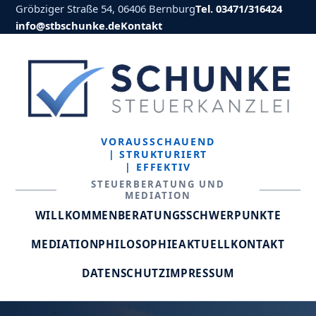
Gröbziger Straße 54, 06406 Bernburg
Tel. 03471/316424
info@stbschunke.de
Kontakt
VORAUSSCHAUEND
| STRUKTURIERT
| EFFEKTIV
STEUERBERATUNG UND
MEDIATION
WILLKOMMEN
BERATUNGSSCHWERPUNKTE
MEDIATION
PHILOSOPHIE
AKTUELL
KONTAKT
DATENSCHUTZ
IMPRESSUM