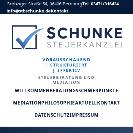
Gröbziger Straße 54, 06406 Bernburg
Tel. 03471/316424
info@stbschunke.de
Kontakt
VORAUSSCHAUEND
| STRUKTURIERT
| EFFEKTIV
STEUERBERATUNG UND
MEDIATION
WILLKOMMEN
BERATUNGSSCHWERPUNKTE
MEDIATION
PHILOSOPHIE
AKTUELL
KONTAKT
DATENSCHUTZ
IMPRESSUM