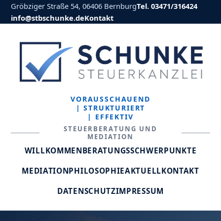
Gröbziger Straße 54, 06406 Bernburg
Tel. 03471/316424
info@stbschunke.de
Kontakt
VORAUSSCHAUEND
| STRUKTURIERT
| EFFEKTIV
STEUERBERATUNG UND
MEDIATION
WILLKOMMEN
BERATUNGSSCHWERPUNKTE
MEDIATION
PHILOSOPHIE
AKTUELL
KONTAKT
DATENSCHUTZ
IMPRESSUM