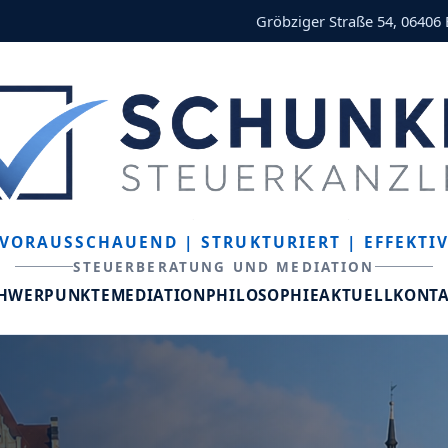
Gröbziger Straße 54, 06406
VORAUSSCHAUEND
| STRUKTURIERT
| EFFEKTI
STEUERBERATUNG UND MEDIATION
CHWERPUNKTE
MEDIATION
PHILOSOPHIE
AKTUELL
KONT