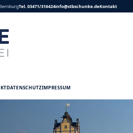
 Bernburg
Tel. 03471/316424
info@stbschunke.de
Kontakt
V
AKT
DATENSCHUTZ
IMPRESSUM