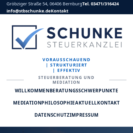
Gröbziger Straße 54, 06406 Bernburg
Tel. 03471/316424
info@stbschunke.de
Kontakt
VORAUSSCHAUEND
| STRUKTURIERT
| EFFEKTIV
STEUERBERATUNG UND
MEDIATION
WILLKOMMEN
BERATUNGSSCHWERPUNKTE
MEDIATION
PHILOSOPHIE
AKTUELL
KONTAKT
DATENSCHUTZ
IMPRESSUM