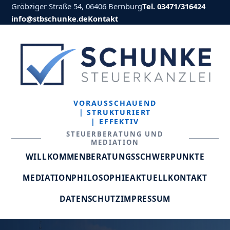
Gröbziger Straße 54, 06406 Bernburg
Tel. 03471/316424
info@stbschunke.de
Kontakt
VORAUSSCHAUEND
| STRUKTURIERT
| EFFEKTIV
STEUERBERATUNG UND
MEDIATION
WILLKOMMEN
BERATUNGSSCHWERPUNKTE
MEDIATION
PHILOSOPHIE
AKTUELL
KONTAKT
DATENSCHUTZ
IMPRESSUM