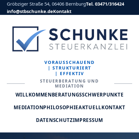
Gröbziger Straße 54, 06406 Bernburg
Tel. 03471/316424
info@stbschunke.de
Kontakt
VORAUSSCHAUEND
| STRUKTURIERT
| EFFEKTIV
STEUERBERATUNG UND
MEDIATION
WILLKOMMEN
BERATUNGSSCHWERPUNKTE
MEDIATION
PHILOSOPHIE
AKTUELL
KONTAKT
DATENSCHUTZ
IMPRESSUM