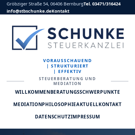
Gröbziger Straße 54, 06406 Bernburg
Tel. 03471/316424
info@stbschunke.de
Kontakt
VORAUSSCHAUEND
| STRUKTURIERT
| EFFEKTIV
STEUERBERATUNG UND
MEDIATION
WILLKOMMEN
BERATUNGSSCHWERPUNKTE
MEDIATION
PHILOSOPHIE
AKTUELL
KONTAKT
DATENSCHUTZ
IMPRESSUM