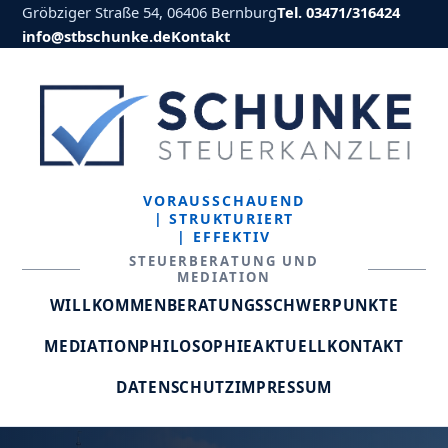
Gröbziger Straße 54, 06406 Bernburg
Tel. 03471/316424
info@stbschunke.de
Kontakt
VORAUSSCHAUEND
| STRUKTURIERT
| EFFEKTIV
STEUERBERATUNG UND
MEDIATION
WILLKOMMEN
BERATUNGSSCHWERPUNKTE
MEDIATION
PHILOSOPHIE
AKTUELL
KONTAKT
DATENSCHUTZ
IMPRESSUM