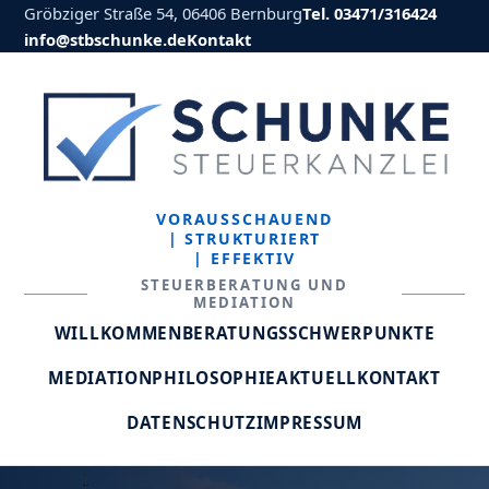
Gröbziger Straße 54, 06406 Bernburg
Tel. 03471/316424
info@stbschunke.de
Kontakt
VORAUSSCHAUEND
| STRUKTURIERT
| EFFEKTIV
STEUERBERATUNG UND
MEDIATION
WILLKOMMEN
BERATUNGSSCHWERPUNKTE
MEDIATION
PHILOSOPHIE
AKTUELL
KONTAKT
DATENSCHUTZ
IMPRESSUM