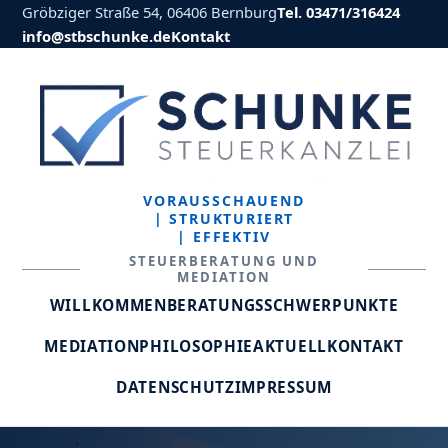
Gröbziger Straße 54, 06406 Bernburg
Tel. 03471/316424
info@stbschunke.de
Kontakt
VORAUSSCHAUEND
| STRUKTURIERT
| EFFEKTIV
STEUERBERATUNG UND
MEDIATION
WILLKOMMEN
BERATUNGSSCHWERPUNKTE
MEDIATION
PHILOSOPHIE
AKTUELL
KONTAKT
DATENSCHUTZ
IMPRESSUM