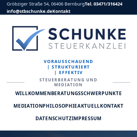
Gröbziger Straße 54, 06406 Bernburg
Tel. 03471/316424
info@stbschunke.de
Kontakt
VORAUSSCHAUEND
| STRUKTURIERT
| EFFEKTIV
STEUERBERATUNG UND
MEDIATION
WILLKOMMEN
BERATUNGSSCHWERPUNKTE
MEDIATION
PHILOSOPHIE
AKTUELL
KONTAKT
DATENSCHUTZ
IMPRESSUM